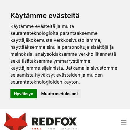
Käytämme evästeitä
Käytämme evästeitä ja muita
seurantateknologioita parantaaksemme
käyttäjäkokemusta verkkosivustollamme,
näyttääksemme sinulle personoituja sisältöjä ja
mainoksia, analysoidaksemme verkkoliikennettä
sekä lisätäksemme ymmärrystämme
käyttäjiemme sijainnista. Jatkamalla sivustomme
selaamista hyväksyt evästeiden ja muiden
seurantateknologioiden käytön.
Hyväksyn
Muuta asetuksiani