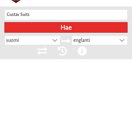
Hae
suomi
englanti