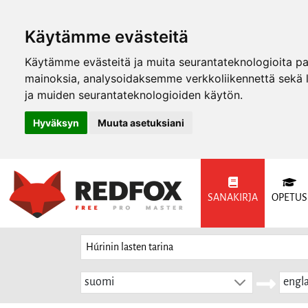
Käytämme evästeitä
Käytämme evästeitä ja muita seurantateknologioita p
mainoksia, analysoidaksemme verkkoliikennettä sekä
ja muiden seurantateknologioiden käytön.
Hyväksyn
Muuta asetuksiani
SANAKIRJA
OPETUS
suomi
engla