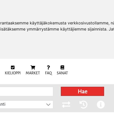
arantaaksemme käyttäjäkokemusta verkkosivustollamme, näy
 lisätäksemme ymmärrystämme käyttäjiemme sijainnista. Ja
KIELIOPPI
MARKET
FAQ
SANAT
Hae
nti