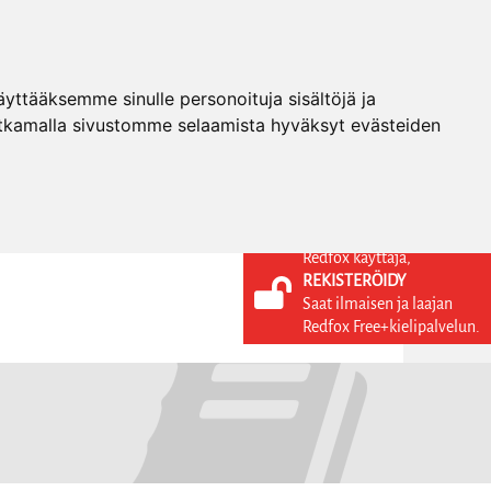
ttääksemme sinulle personoituja sisältöjä ja
tkamalla sivustomme selaamista hyväksyt evästeiden
Redfox käyttäjä,
REKISTERÖIDY
KIELI
KIRJAUDU SISÄÄN
Saat ilmaisen ja laajan
REKISTERÖIDY
FI
Redfox Free+kielipalvelun.