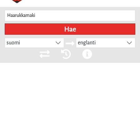
Hae
suomi
englanti