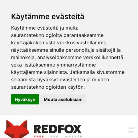
Käytämme evästeitä
Käytämme evästeitä ja muita
seurantateknologioita parantaaksemme
käyttäjäkokemusta verkkosivustollamme,
näyttääksemme sinulle personoituja sisältöjä ja
mainoksia, analysoidaksemme verkkoliikennettä
sekä lisätäksemme ymmärrystämme
käyttäjiemme sijainnista. Jatkamalla sivustomme
selaamista hyväksyt evästeiden ja muiden
seurantateknologioiden käytön.
Hyväksyn
Muuta asetuksiani