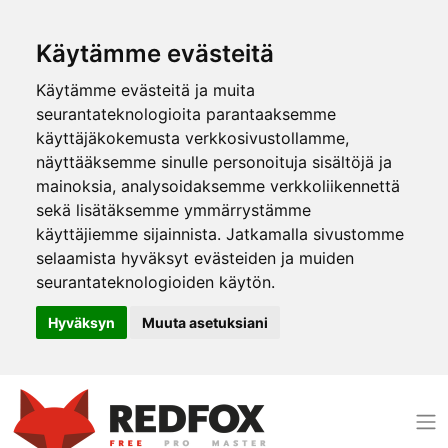
Käytämme evästeitä
Käytämme evästeitä ja muita
seurantateknologioita parantaaksemme
käyttäjäkokemusta verkkosivustollamme,
näyttääksemme sinulle personoituja sisältöjä ja
mainoksia, analysoidaksemme verkkoliikennettä
sekä lisätäksemme ymmärrystämme
käyttäjiemme sijainnista. Jatkamalla sivustomme
selaamista hyväksyt evästeiden ja muiden
seurantateknologioiden käytön.
Hyväksyn
Muuta asetuksiani