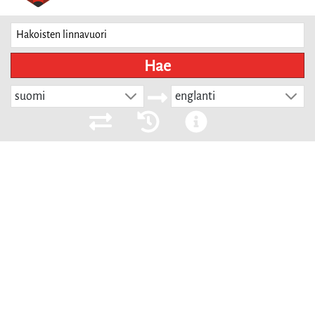
Hae
suomi
englanti