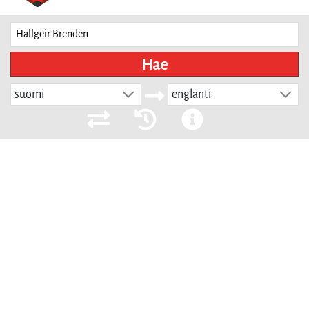
Hae
suomi
englanti