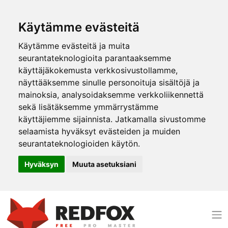
Käytämme evästeitä
Käytämme evästeitä ja muita
seurantateknologioita parantaaksemme
käyttäjäkokemusta verkkosivustollamme,
näyttääksemme sinulle personoituja sisältöjä ja
mainoksia, analysoidaksemme verkkoliikennettä
sekä lisätäksemme ymmärrystämme
käyttäjiemme sijainnista. Jatkamalla sivustomme
selaamista hyväksyt evästeiden ja muiden
seurantateknologioiden käytön.
Hyväksyn
Muuta asetuksiani