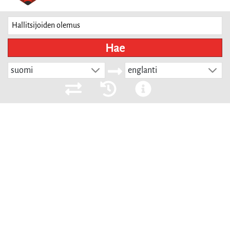
Hae
suomi
englanti