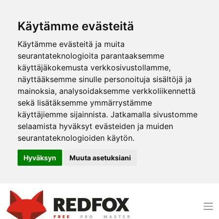
Käytämme evästeitä
Käytämme evästeitä ja muita
seurantateknologioita parantaaksemme
käyttäjäkokemusta verkkosivustollamme,
näyttääksemme sinulle personoituja sisältöjä ja
mainoksia, analysoidaksemme verkkoliikennettä
sekä lisätäksemme ymmärrystämme
käyttäjiemme sijainnista. Jatkamalla sivustomme
selaamista hyväksyt evästeiden ja muiden
seurantateknologioiden käytön.
Hyväksyn
Muuta asetuksiani