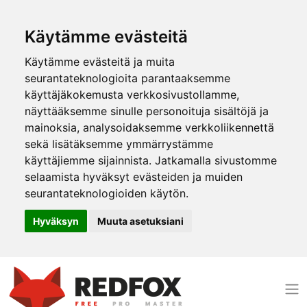
Käytämme evästeitä
Käytämme evästeitä ja muita
seurantateknologioita parantaaksemme
käyttäjäkokemusta verkkosivustollamme,
näyttääksemme sinulle personoituja sisältöjä ja
mainoksia, analysoidaksemme verkkoliikennettä
sekä lisätäksemme ymmärrystämme
käyttäjiemme sijainnista. Jatkamalla sivustomme
selaamista hyväksyt evästeiden ja muiden
seurantateknologioiden käytön.
Hyväksyn
Muuta asetuksiani