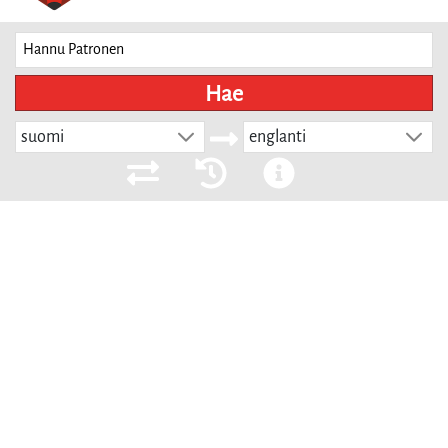
Hae
suomi
englanti