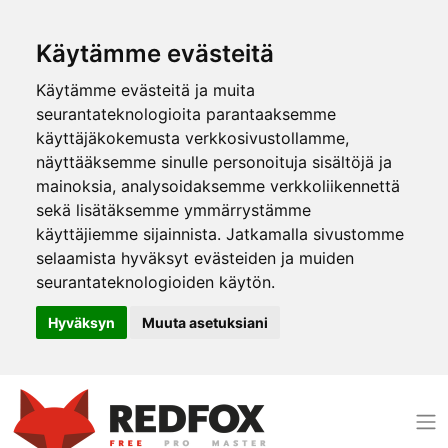
Käytämme evästeitä
Käytämme evästeitä ja muita
seurantateknologioita parantaaksemme
käyttäjäkokemusta verkkosivustollamme,
näyttääksemme sinulle personoituja sisältöjä ja
mainoksia, analysoidaksemme verkkoliikennettä
sekä lisätäksemme ymmärrystämme
käyttäjiemme sijainnista. Jatkamalla sivustomme
selaamista hyväksyt evästeiden ja muiden
seurantateknologioiden käytön.
Hyväksyn
Muuta asetuksiani