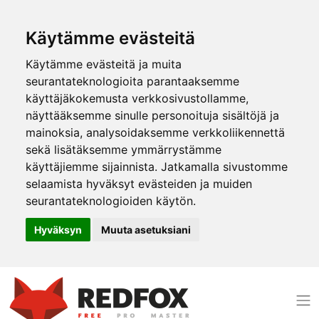
Käytämme evästeitä
Käytämme evästeitä ja muita
seurantateknologioita parantaaksemme
käyttäjäkokemusta verkkosivustollamme,
näyttääksemme sinulle personoituja sisältöjä ja
mainoksia, analysoidaksemme verkkoliikennettä
sekä lisätäksemme ymmärrystämme
käyttäjiemme sijainnista. Jatkamalla sivustomme
selaamista hyväksyt evästeiden ja muiden
seurantateknologioiden käytön.
Hyväksyn
Muuta asetuksiani