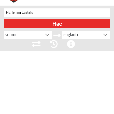
Hae
suomi
englanti