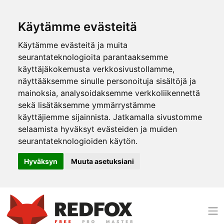
Käytämme evästeitä
Käytämme evästeitä ja muita
seurantateknologioita parantaaksemme
käyttäjäkokemusta verkkosivustollamme,
näyttääksemme sinulle personoituja sisältöjä ja
mainoksia, analysoidaksemme verkkoliikennettä
sekä lisätäksemme ymmärrystämme
käyttäjiemme sijainnista. Jatkamalla sivustomme
selaamista hyväksyt evästeiden ja muiden
seurantateknologioiden käytön.
Hyväksyn
Muuta asetuksiani