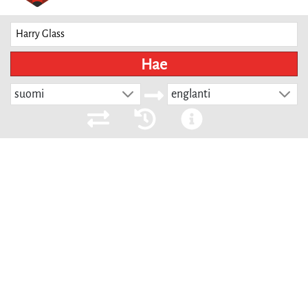
Hae
suomi
englanti