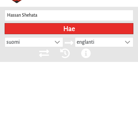
Hae
suomi
englanti