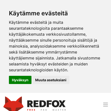
Käytämme evästeitä
Käytämme evästeitä ja muita
seurantateknologioita parantaaksemme
käyttäjäkokemusta verkkosivustollamme,
näyttääksemme sinulle personoituja sisältöjä ja
mainoksia, analysoidaksemme verkkoliikennettä
sekä lisätäksemme ymmärrystämme
käyttäjiemme sijainnista. Jatkamalla sivustomme
selaamista hyväksyt evästeiden ja muiden
seurantateknologioiden käytön.
Hyväksyn
Muuta asetuksiani