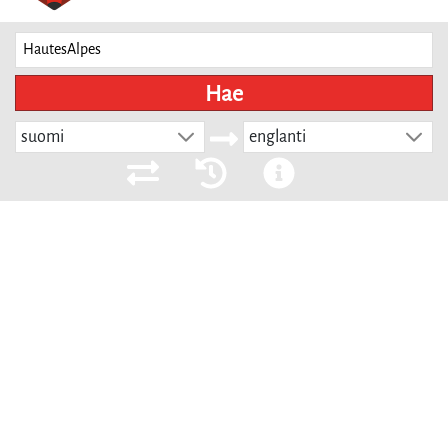
Hae
suomi
englanti