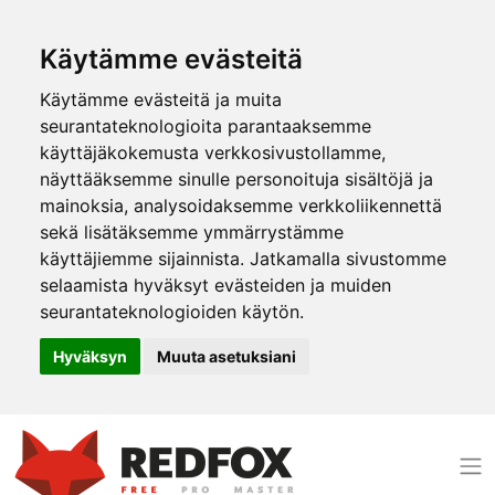
Käytämme evästeitä
Käytämme evästeitä ja muita
seurantateknologioita parantaaksemme
käyttäjäkokemusta verkkosivustollamme,
näyttääksemme sinulle personoituja sisältöjä ja
mainoksia, analysoidaksemme verkkoliikennettä
sekä lisätäksemme ymmärrystämme
käyttäjiemme sijainnista. Jatkamalla sivustomme
selaamista hyväksyt evästeiden ja muiden
seurantateknologioiden käytön.
Hyväksyn
Muuta asetuksiani