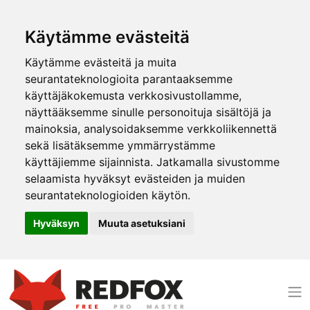
Käytämme evästeitä
Käytämme evästeitä ja muita
seurantateknologioita parantaaksemme
käyttäjäkokemusta verkkosivustollamme,
näyttääksemme sinulle personoituja sisältöjä ja
mainoksia, analysoidaksemme verkkoliikennettä
sekä lisätäksemme ymmärrystämme
käyttäjiemme sijainnista. Jatkamalla sivustomme
selaamista hyväksyt evästeiden ja muiden
seurantateknologioiden käytön.
Hyväksyn
Muuta asetuksiani