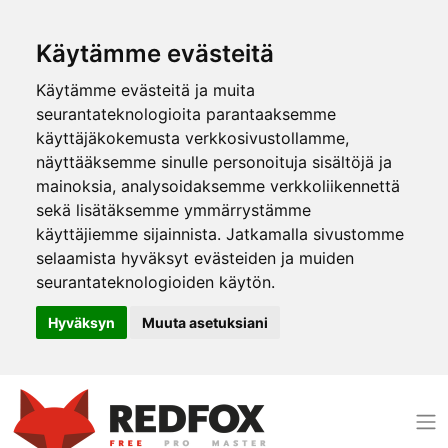
Käytämme evästeitä
Käytämme evästeitä ja muita
seurantateknologioita parantaaksemme
käyttäjäkokemusta verkkosivustollamme,
näyttääksemme sinulle personoituja sisältöjä ja
mainoksia, analysoidaksemme verkkoliikennettä
sekä lisätäksemme ymmärrystämme
käyttäjiemme sijainnista. Jatkamalla sivustomme
selaamista hyväksyt evästeiden ja muiden
seurantateknologioiden käytön.
Hyväksyn
Muuta asetuksiani