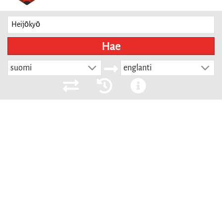
Hae
suomi
englanti