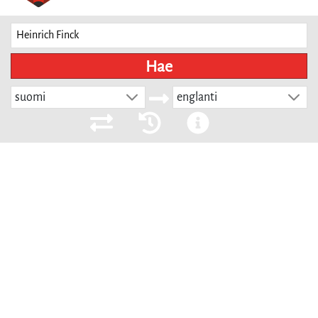
Hae
suomi
englanti