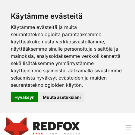
Käytämme evästeitä
Käytämme evästeitä ja muita
seurantateknologioita parantaaksemme
käyttäjäkokemusta verkkosivustollamme,
näyttääksemme sinulle personoituja sisältöjä ja
mainoksia, analysoidaksemme verkkoliikennettä
sekä lisätäksemme ymmärrystämme
käyttäjiemme sijainnista. Jatkamalla sivustomme
selaamista hyväksyt evästeiden ja muiden
seurantateknologioiden käytön.
Hyväksyn
Muuta asetuksiani