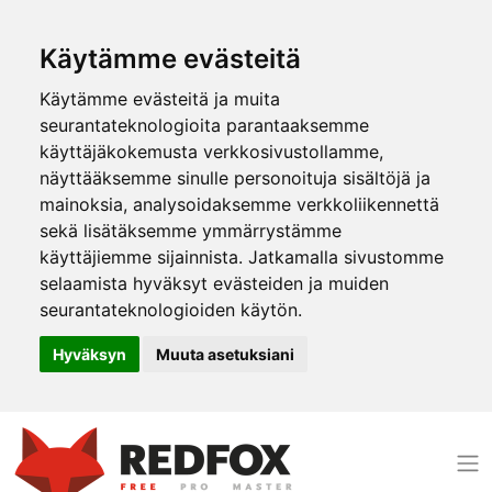
Käytämme evästeitä
Käytämme evästeitä ja muita
seurantateknologioita parantaaksemme
käyttäjäkokemusta verkkosivustollamme,
näyttääksemme sinulle personoituja sisältöjä ja
mainoksia, analysoidaksemme verkkoliikennettä
sekä lisätäksemme ymmärrystämme
käyttäjiemme sijainnista. Jatkamalla sivustomme
selaamista hyväksyt evästeiden ja muiden
seurantateknologioiden käytön.
Hyväksyn
Muuta asetuksiani