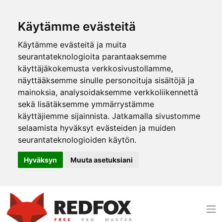
Käytämme evästeitä
Käytämme evästeitä ja muita
seurantateknologioita parantaaksemme
käyttäjäkokemusta verkkosivustollamme,
näyttääksemme sinulle personoituja sisältöjä ja
mainoksia, analysoidaksemme verkkoliikennettä
sekä lisätäksemme ymmärrystämme
käyttäjiemme sijainnista. Jatkamalla sivustomme
selaamista hyväksyt evästeiden ja muiden
seurantateknologioiden käytön.
Hyväksyn
Muuta asetuksiani