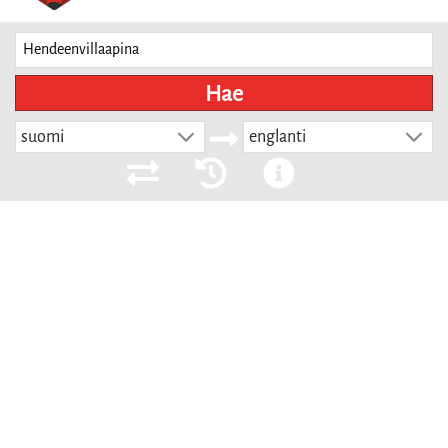
Hae
suomi
englanti