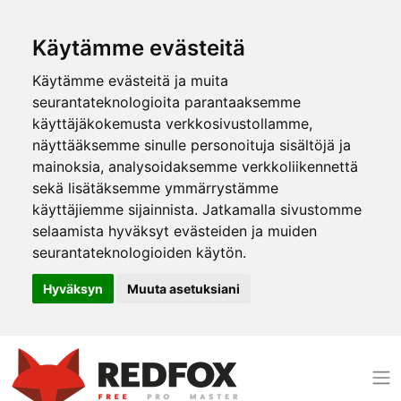
Käytämme evästeitä
Käytämme evästeitä ja muita
seurantateknologioita parantaaksemme
käyttäjäkokemusta verkkosivustollamme,
näyttääksemme sinulle personoituja sisältöjä ja
mainoksia, analysoidaksemme verkkoliikennettä
sekä lisätäksemme ymmärrystämme
käyttäjiemme sijainnista. Jatkamalla sivustomme
selaamista hyväksyt evästeiden ja muiden
seurantateknologioiden käytön.
Hyväksyn
Muuta asetuksiani