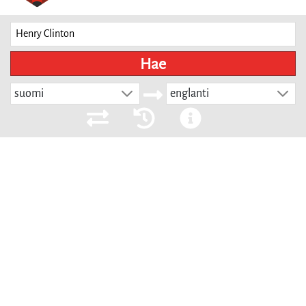
Hae
suomi
englanti