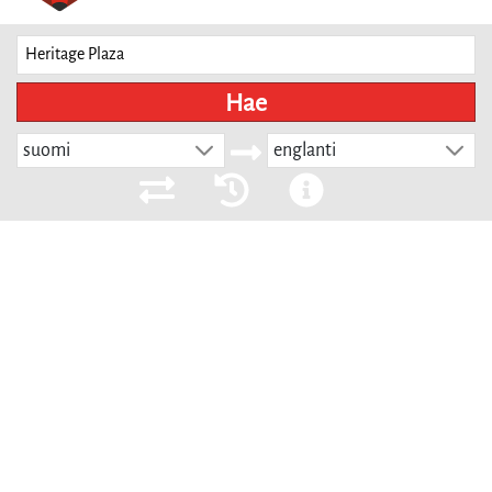
Hae
suomi
englanti