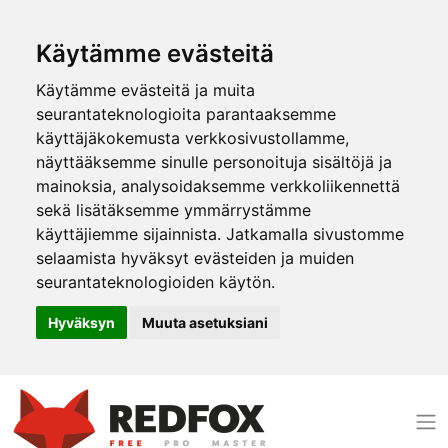
Käytämme evästeitä
Käytämme evästeitä ja muita
seurantateknologioita parantaaksemme
käyttäjäkokemusta verkkosivustollamme,
näyttääksemme sinulle personoituja sisältöjä ja
mainoksia, analysoidaksemme verkkoliikennettä
sekä lisätäksemme ymmärrystämme
käyttäjiemme sijainnista. Jatkamalla sivustomme
selaamista hyväksyt evästeiden ja muiden
seurantateknologioiden käytön.
Hyväksyn
Muuta asetuksiani