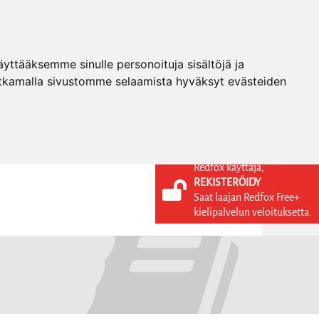
ttääksemme sinulle personoituja sisältöjä ja
tkamalla sivustomme selaamista hyväksyt evästeiden
Redfox käyttäjä,
REKISTERÖIDY
KIELI
KIRJAUDU SISÄÄN
Saat laajan Redfox Free+
REKISTERÖIDY
FI
kielipalvelun veloituksetta.