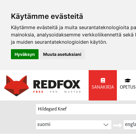
Käytämme evästeitä
Käytämme evästeitä ja muita seurantateknologioita p
mainoksia, analysoidaksemme verkkoliikennettä sekä
ja muiden seurantateknologioiden käytön.
Hyväksyn
Muuta asetuksiani
SANAKIRJA
OPETUS
suomi
engla