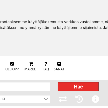
arantaaksemme käyttäjäkokemusta verkkosivustollamme, näy
 lisätäksemme ymmärrystämme käyttäjiemme sijainnista. Ja
KIELIOPPI
MARKET
FAQ
SANAT
Hae
nti