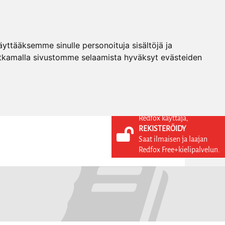
ttääksemme sinulle personoituja sisältöjä ja
tkamalla sivustomme selaamista hyväksyt evästeiden
Redfox käyttäjä,
REKISTERÖIDY
KIELI
KIRJAUDU SISÄÄN
Saat ilmaisen ja laajan
REKISTERÖIDY
FI
Redfox Free+kielipalvelun.