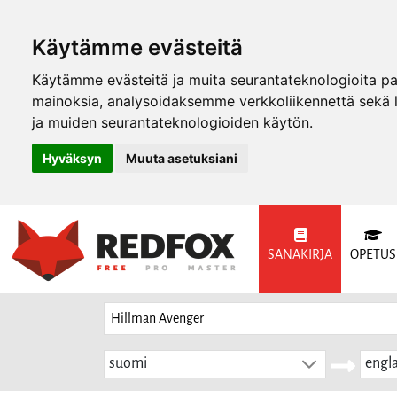
Käytämme evästeitä
Käytämme evästeitä ja muita seurantateknologioita p
mainoksia, analysoidaksemme verkkoliikennettä sekä
ja muiden seurantateknologioiden käytön.
Hyväksyn
Muuta asetuksiani
SANAKIRJA
OPETUS
suomi
engla