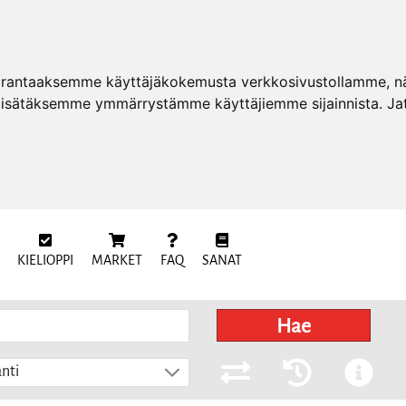
arantaaksemme käyttäjäkokemusta verkkosivustollamme, näy
 lisätäksemme ymmärrystämme käyttäjiemme sijainnista. Ja
KIELIOPPI
MARKET
FAQ
SANAT
Hae
nti