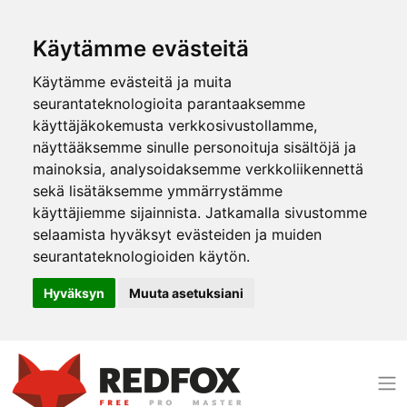
Käytämme evästeitä
Käytämme evästeitä ja muita
seurantateknologioita parantaaksemme
käyttäjäkokemusta verkkosivustollamme,
näyttääksemme sinulle personoituja sisältöjä ja
mainoksia, analysoidaksemme verkkoliikennettä
sekä lisätäksemme ymmärrystämme
käyttäjiemme sijainnista. Jatkamalla sivustomme
selaamista hyväksyt evästeiden ja muiden
seurantateknologioiden käytön.
Hyväksyn
Muuta asetuksiani