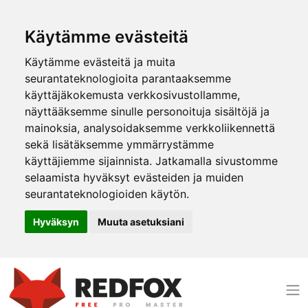
Käytämme evästeitä
Käytämme evästeitä ja muita
seurantateknologioita parantaaksemme
käyttäjäkokemusta verkkosivustollamme,
näyttääksemme sinulle personoituja sisältöjä ja
mainoksia, analysoidaksemme verkkoliikennettä
sekä lisätäksemme ymmärrystämme
käyttäjiemme sijainnista. Jatkamalla sivustomme
selaamista hyväksyt evästeiden ja muiden
seurantateknologioiden käytön.
Hyväksyn
Muuta asetuksiani