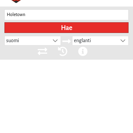
Hae
suomi
englanti