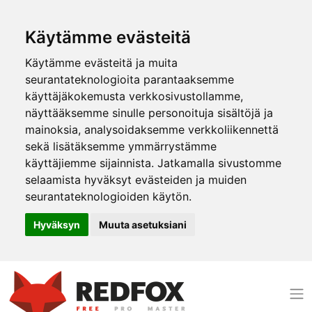
Käytämme evästeitä
Käytämme evästeitä ja muita
seurantateknologioita parantaaksemme
käyttäjäkokemusta verkkosivustollamme,
näyttääksemme sinulle personoituja sisältöjä ja
mainoksia, analysoidaksemme verkkoliikennettä
sekä lisätäksemme ymmärrystämme
käyttäjiemme sijainnista. Jatkamalla sivustomme
selaamista hyväksyt evästeiden ja muiden
seurantateknologioiden käytön.
Hyväksyn
Muuta asetuksiani