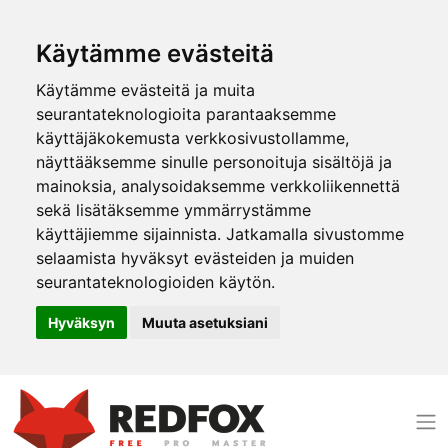
Käytämme evästeitä
Käytämme evästeitä ja muita
seurantateknologioita parantaaksemme
käyttäjäkokemusta verkkosivustollamme,
näyttääksemme sinulle personoituja sisältöjä ja
mainoksia, analysoidaksemme verkkoliikennettä
sekä lisätäksemme ymmärrystämme
käyttäjiemme sijainnista. Jatkamalla sivustomme
selaamista hyväksyt evästeiden ja muiden
seurantateknologioiden käytön.
Hyväksyn
Muuta asetuksiani