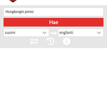
Hae
suomi
englanti