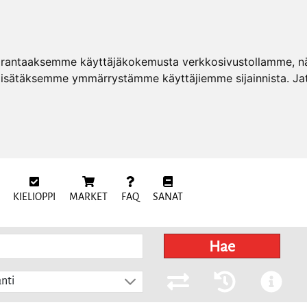
arantaaksemme käyttäjäkokemusta verkkosivustollamme, näy
 lisätäksemme ymmärrystämme käyttäjiemme sijainnista. Ja
KIELIOPPI
MARKET
FAQ
SANAT
Hae
nti