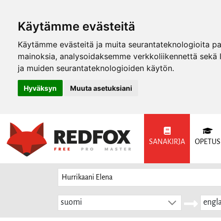
Käytämme evästeitä
Käytämme evästeitä ja muita seurantateknologioita p
mainoksia, analysoidaksemme verkkoliikennettä sekä
ja muiden seurantateknologioiden käytön.
Hyväksyn
Muuta asetuksiani
SANAKIRJA
OPETUS
suomi
engla