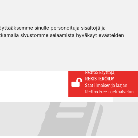
ttääksemme sinulle personoituja sisältöjä ja
tkamalla sivustomme selaamista hyväksyt evästeiden
Redfox käyttäjä,
REKISTERÖIDY
KIELI
KIRJAUDU SISÄÄN
Saat ilmaisen ja laajan
REKISTERÖIDY
FI
Redfox Free+kielipalvelun.