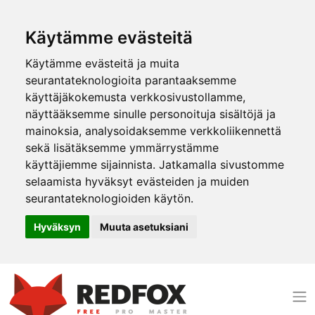
Käytämme evästeitä
Käytämme evästeitä ja muita
seurantateknologioita parantaaksemme
käyttäjäkokemusta verkkosivustollamme,
näyttääksemme sinulle personoituja sisältöjä ja
mainoksia, analysoidaksemme verkkoliikennettä
sekä lisätäksemme ymmärrystämme
käyttäjiemme sijainnista. Jatkamalla sivustomme
selaamista hyväksyt evästeiden ja muiden
seurantateknologioiden käytön.
Hyväksyn
Muuta asetuksiani