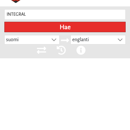
Hae
suomi
englanti