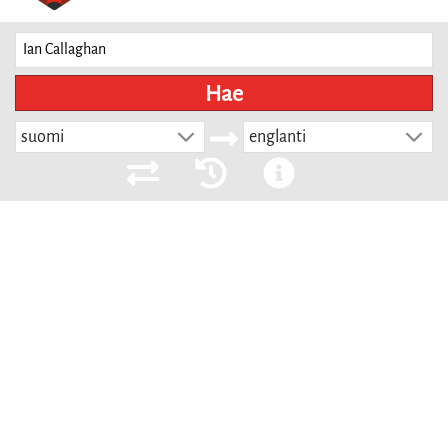
Hae
suomi
englanti