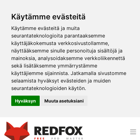
Käytämme evästeitä
Käytämme evästeitä ja muita
seurantateknologioita parantaaksemme
käyttäjäkokemusta verkkosivustollamme,
näyttääksemme sinulle personoituja sisältöjä ja
mainoksia, analysoidaksemme verkkoliikennettä
sekä lisätäksemme ymmärrystämme
käyttäjiemme sijainnista. Jatkamalla sivustomme
selaamista hyväksyt evästeiden ja muiden
seurantateknologioiden käytön.
Hyväksyn
Muuta asetuksiani