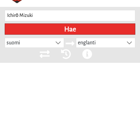
Hae
suomi
englanti