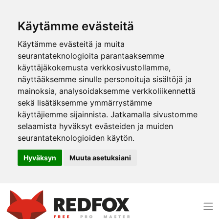
Käytämme evästeitä
Käytämme evästeitä ja muita
seurantateknologioita parantaaksemme
käyttäjäkokemusta verkkosivustollamme,
näyttääksemme sinulle personoituja sisältöjä ja
mainoksia, analysoidaksemme verkkoliikennettä
sekä lisätäksemme ymmärrystämme
käyttäjiemme sijainnista. Jatkamalla sivustomme
selaamista hyväksyt evästeiden ja muiden
seurantateknologioiden käytön.
Hyväksyn
Muuta asetuksiani