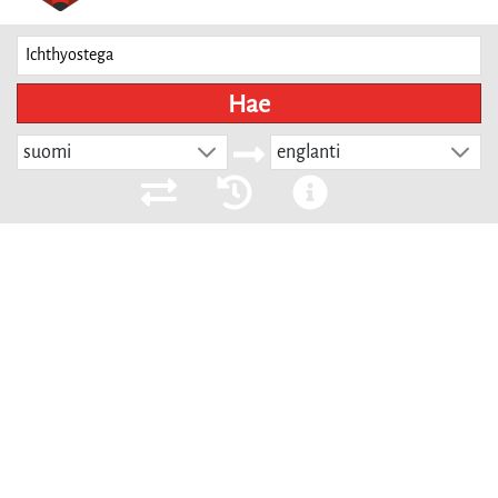
Hae
suomi
englanti