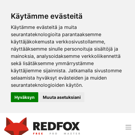
Käytämme evästeitä
Käytämme evästeitä ja muita
seurantateknologioita parantaaksemme
käyttäjäkokemusta verkkosivustollamme,
näyttääksemme sinulle personoituja sisältöjä ja
mainoksia, analysoidaksemme verkkoliikennettä
sekä lisätäksemme ymmärrystämme
käyttäjiemme sijainnista. Jatkamalla sivustomme
selaamista hyväksyt evästeiden ja muiden
seurantateknologioiden käytön.
Hyväksyn
Muuta asetuksiani