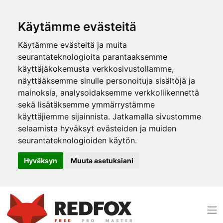
Käytämme evästeitä
Käytämme evästeitä ja muita
seurantateknologioita parantaaksemme
käyttäjäkokemusta verkkosivustollamme,
näyttääksemme sinulle personoituja sisältöjä ja
mainoksia, analysoidaksemme verkkoliikennettä
sekä lisätäksemme ymmärrystämme
käyttäjiemme sijainnista. Jatkamalla sivustomme
selaamista hyväksyt evästeiden ja muiden
seurantateknologioiden käytön.
Hyväksyn
Muuta asetuksiani