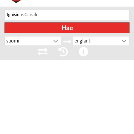
Hae
suomi
englanti