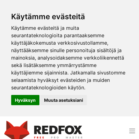
Käytämme evästeitä
Käytämme evästeitä ja muita
seurantateknologioita parantaaksemme
käyttäjäkokemusta verkkosivustollamme,
näyttääksemme sinulle personoituja sisältöjä ja
mainoksia, analysoidaksemme verkkoliikennettä
sekä lisätäksemme ymmärrystämme
käyttäjiemme sijainnista. Jatkamalla sivustomme
selaamista hyväksyt evästeiden ja muiden
seurantateknologioiden käytön.
Hyväksyn
Muuta asetuksiani