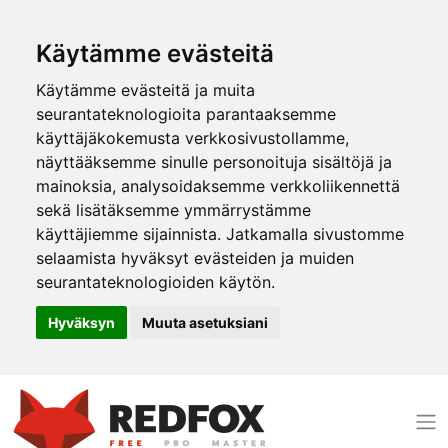
Käytämme evästeitä
Käytämme evästeitä ja muita
seurantateknologioita parantaaksemme
käyttäjäkokemusta verkkosivustollamme,
näyttääksemme sinulle personoituja sisältöjä ja
mainoksia, analysoidaksemme verkkoliikennettä
sekä lisätäksemme ymmärrystämme
käyttäjiemme sijainnista. Jatkamalla sivustomme
selaamista hyväksyt evästeiden ja muiden
seurantateknologioiden käytön.
Hyväksyn
Muuta asetuksiani