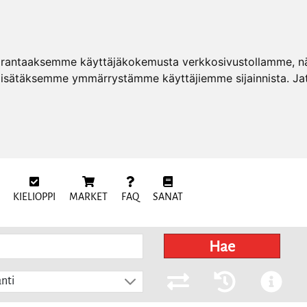
arantaaksemme käyttäjäkokemusta verkkosivustollamme, näy
 lisätäksemme ymmärrystämme käyttäjiemme sijainnista. Ja
KIELIOPPI
MARKET
FAQ
SANAT
Hae
nti