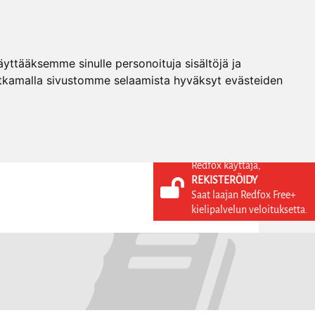
ttääksemme sinulle personoituja sisältöjä ja
tkamalla sivustomme selaamista hyväksyt evästeiden
Redfox käyttäjä,
REKISTERÖIDY
KIELI
KIRJAUDU SISÄÄN
Saat laajan Redfox Free+
REKISTERÖIDY
FI
kielipalvelun veloituksetta.