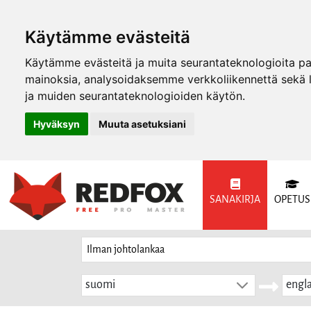
Käytämme evästeitä
Käytämme evästeitä ja muita seurantateknologioita p
mainoksia, analysoidaksemme verkkoliikennettä sekä
ja muiden seurantateknologioiden käytön.
Hyväksyn
Muuta asetuksiani
SANAKIRJA
OPETUS
suomi
engla