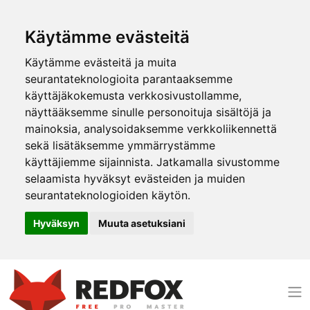
Käytämme evästeitä
Käytämme evästeitä ja muita
seurantateknologioita parantaaksemme
käyttäjäkokemusta verkkosivustollamme,
näyttääksemme sinulle personoituja sisältöjä ja
mainoksia, analysoidaksemme verkkoliikennettä
sekä lisätäksemme ymmärrystämme
käyttäjiemme sijainnista. Jatkamalla sivustomme
selaamista hyväksyt evästeiden ja muiden
seurantateknologioiden käytön.
Hyväksyn
Muuta asetuksiani