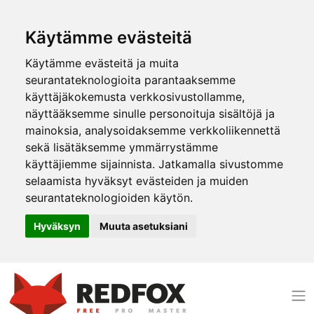
Käytämme evästeitä
Käytämme evästeitä ja muita
seurantateknologioita parantaaksemme
käyttäjäkokemusta verkkosivustollamme,
näyttääksemme sinulle personoituja sisältöjä ja
mainoksia, analysoidaksemme verkkoliikennettä
sekä lisätäksemme ymmärrystämme
käyttäjiemme sijainnista. Jatkamalla sivustomme
selaamista hyväksyt evästeiden ja muiden
seurantateknologioiden käytön.
Hyväksyn
Muuta asetuksiani