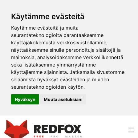
Käytämme evästeitä
Käytämme evästeitä ja muita
seurantateknologioita parantaaksemme
käyttäjäkokemusta verkkosivustollamme,
näyttääksemme sinulle personoituja sisältöjä ja
mainoksia, analysoidaksemme verkkoliikennettä
sekä lisätäksemme ymmärrystämme
käyttäjiemme sijainnista. Jatkamalla sivustomme
selaamista hyväksyt evästeiden ja muiden
seurantateknologioiden käytön.
Hyväksyn
Muuta asetuksiani