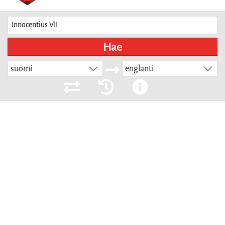
Hae
suomi
englanti