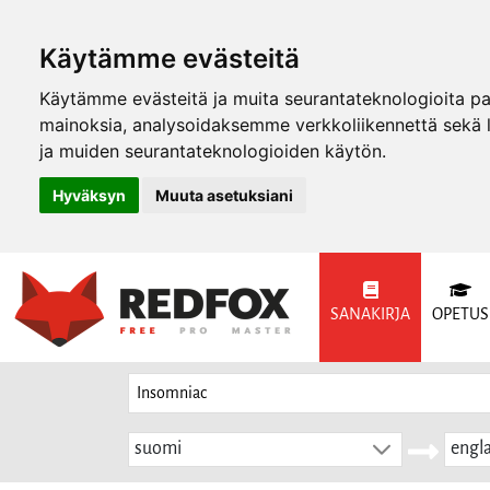
Käytämme evästeitä
Käytämme evästeitä ja muita seurantateknologioita p
mainoksia, analysoidaksemme verkkoliikennettä sekä
ja muiden seurantateknologioiden käytön.
Hyväksyn
Muuta asetuksiani
SANAKIRJA
OPETUS
suomi
engla