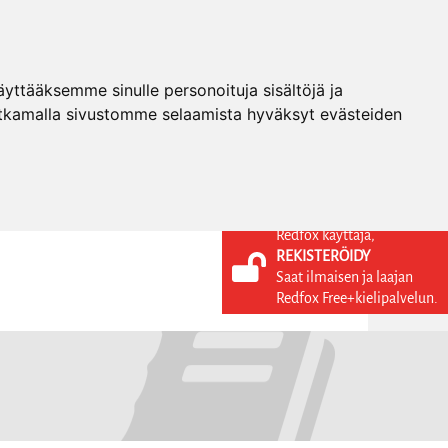
ttääksemme sinulle personoituja sisältöjä ja
tkamalla sivustomme selaamista hyväksyt evästeiden
Redfox käyttäjä,
REKISTERÖIDY
KIELI
KIRJAUDU SISÄÄN
Saat ilmaisen ja laajan
REKISTERÖIDY
FI
Redfox Free+kielipalvelun.