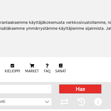
arantaaksemme käyttäjäkokemusta verkkosivustollamme, näy
 lisätäksemme ymmärrystämme käyttäjiemme sijainnista. Ja
KIELIOPPI
MARKET
FAQ
SANAT
Hae
nti