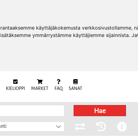
arantaaksemme käyttäjäkokemusta verkkosivustollamme, näy
 lisätäksemme ymmärrystämme käyttäjiemme sijainnista. Ja
KIELIOPPI
MARKET
FAQ
SANAT
Hae
nti