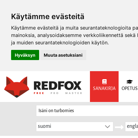
Käytämme evästeitä
Käytämme evästeitä ja muita seurantateknologioita p
mainoksia, analysoidaksemme verkkoliikennettä sekä
ja muiden seurantateknologioiden käytön.
Hyväksyn
Muuta asetuksiani
SANAKIRJA
OPETUS
suomi
engla