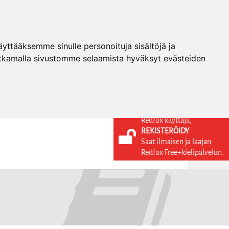
ttääksemme sinulle personoituja sisältöjä ja
tkamalla sivustomme selaamista hyväksyt evästeiden
Redfox käyttäjä,
REKISTERÖIDY
KIELI
KIRJAUDU SISÄÄN
Saat ilmaisen ja laajan
REKISTERÖIDY
FI
Redfox Free+kielipalvelun.