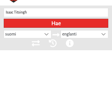
Hae
suomi
englanti