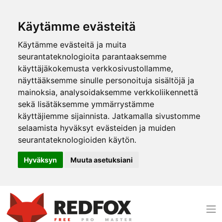
Käytämme evästeitä
Käytämme evästeitä ja muita
seurantateknologioita parantaaksemme
käyttäjäkokemusta verkkosivustollamme,
näyttääksemme sinulle personoituja sisältöjä ja
mainoksia, analysoidaksemme verkkoliikennettä
sekä lisätäksemme ymmärrystämme
käyttäjiemme sijainnista. Jatkamalla sivustomme
selaamista hyväksyt evästeiden ja muiden
seurantateknologioiden käytön.
Hyväksyn
Muuta asetuksiani