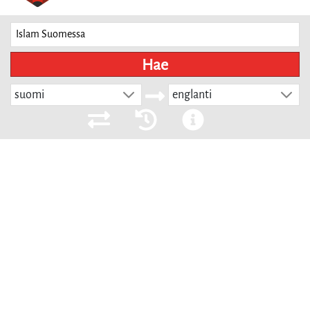
Hae
suomi
englanti