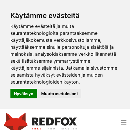
Käytämme evästeitä
Käytämme evästeitä ja muita
seurantateknologioita parantaaksemme
käyttäjäkokemusta verkkosivustollamme,
näyttääksemme sinulle personoituja sisältöjä ja
mainoksia, analysoidaksemme verkkoliikennettä
sekä lisätäksemme ymmärrystämme
käyttäjiemme sijainnista. Jatkamalla sivustomme
selaamista hyväksyt evästeiden ja muiden
seurantateknologioiden käytön.
Hyväksyn
Muuta asetuksiani