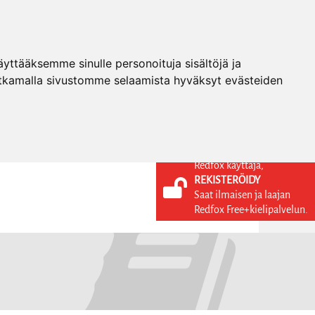
ttääksemme sinulle personoituja sisältöjä ja
tkamalla sivustomme selaamista hyväksyt evästeiden
Redfox käyttäjä,
REKISTERÖIDY
KIELI
KIRJAUDU SISÄÄN
Saat ilmaisen ja laajan
REKISTERÖIDY
FI
Redfox Free+kielipalvelun.