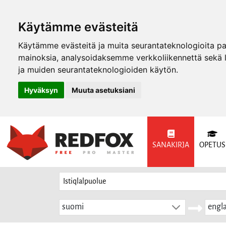
Käytämme evästeitä
Käytämme evästeitä ja muita seurantateknologioita p
mainoksia, analysoidaksemme verkkoliikennettä sekä
ja muiden seurantateknologioiden käytön.
Hyväksyn
Muuta asetuksiani
SANAKIRJA
OPETUS
suomi
engla