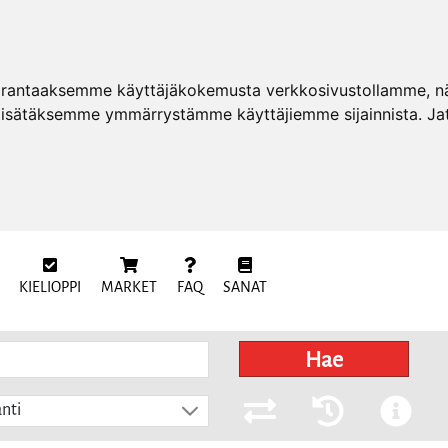
arantaaksemme käyttäjäkokemusta verkkosivustollamme, näy
 lisätäksemme ymmärrystämme käyttäjiemme sijainnista. Ja
KIELIOPPI
MARKET
FAQ
SANAT
Hae
nti