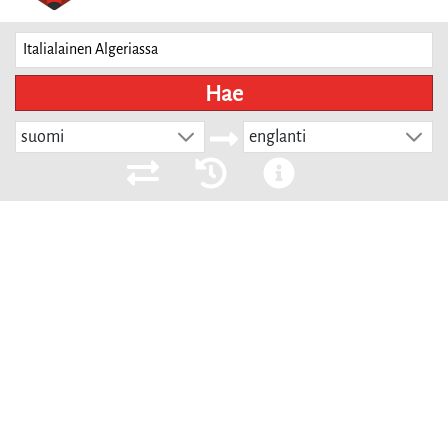
Hae
suomi
englanti