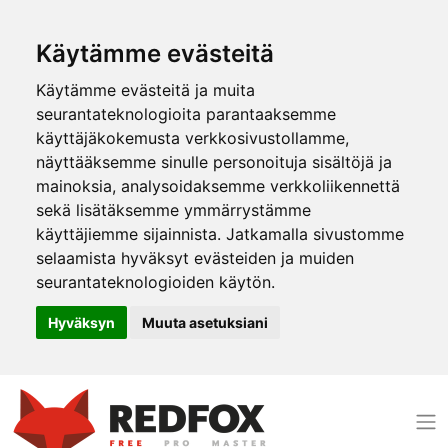
Käytämme evästeitä
Käytämme evästeitä ja muita
seurantateknologioita parantaaksemme
käyttäjäkokemusta verkkosivustollamme,
näyttääksemme sinulle personoituja sisältöjä ja
mainoksia, analysoidaksemme verkkoliikennettä
sekä lisätäksemme ymmärrystämme
käyttäjiemme sijainnista. Jatkamalla sivustomme
selaamista hyväksyt evästeiden ja muiden
seurantateknologioiden käytön.
Hyväksyn
Muuta asetuksiani