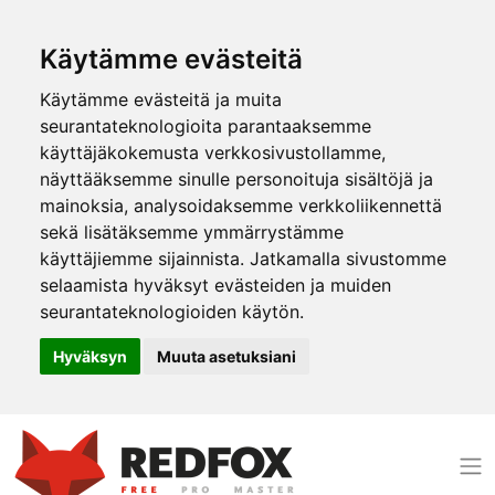
Käytämme evästeitä
Käytämme evästeitä ja muita
seurantateknologioita parantaaksemme
käyttäjäkokemusta verkkosivustollamme,
näyttääksemme sinulle personoituja sisältöjä ja
mainoksia, analysoidaksemme verkkoliikennettä
sekä lisätäksemme ymmärrystämme
käyttäjiemme sijainnista. Jatkamalla sivustomme
selaamista hyväksyt evästeiden ja muiden
seurantateknologioiden käytön.
Hyväksyn
Muuta asetuksiani