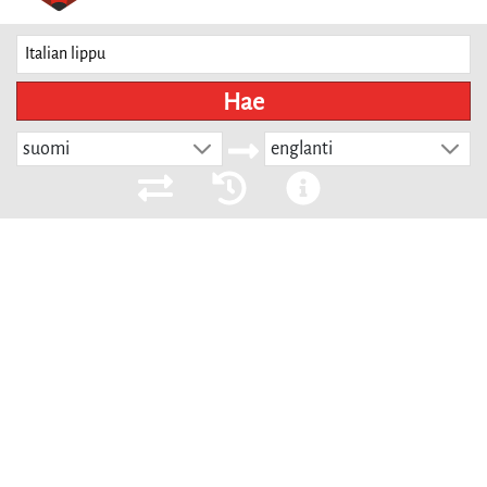
Hae
suomi
englanti