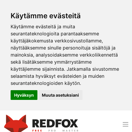
Käytämme evästeitä
Käytämme evästeitä ja muita
seurantateknologioita parantaaksemme
käyttäjäkokemusta verkkosivustollamme,
näyttääksemme sinulle personoituja sisältöjä ja
mainoksia, analysoidaksemme verkkoliikennettä
sekä lisätäksemme ymmärrystämme
käyttäjiemme sijainnista. Jatkamalla sivustomme
selaamista hyväksyt evästeiden ja muiden
seurantateknologioiden käytön.
Hyväksyn
Muuta asetuksiani