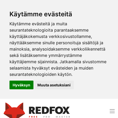
Käytämme evästeitä
Käytämme evästeitä ja muita
seurantateknologioita parantaaksemme
käyttäjäkokemusta verkkosivustollamme,
näyttääksemme sinulle personoituja sisältöjä ja
mainoksia, analysoidaksemme verkkoliikennettä
sekä lisätäksemme ymmärrystämme
käyttäjiemme sijainnista. Jatkamalla sivustomme
selaamista hyväksyt evästeiden ja muiden
seurantateknologioiden käytön.
Hyväksyn
Muuta asetuksiani