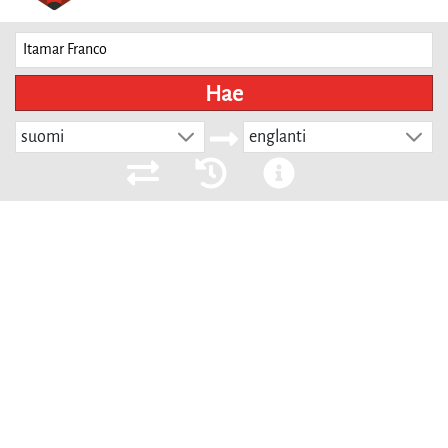
Hae
suomi
englanti