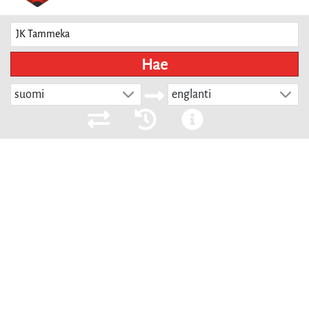
Hae
suomi
englanti