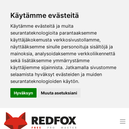
Käytämme evästeitä
Käytämme evästeitä ja muita
seurantateknologioita parantaaksemme
käyttäjäkokemusta verkkosivustollamme,
näyttääksemme sinulle personoituja sisältöjä ja
mainoksia, analysoidaksemme verkkoliikennettä
sekä lisätäksemme ymmärrystämme
käyttäjiemme sijainnista. Jatkamalla sivustomme
selaamista hyväksyt evästeiden ja muiden
seurantateknologioiden käytön.
Hyväksyn
Muuta asetuksiani