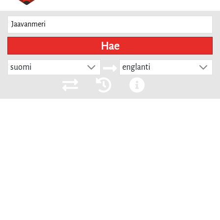
Hae
suomi
englanti