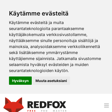
Käytämme evästeitä
Käytämme evästeitä ja muita
seurantateknologioita parantaaksemme
käyttäjäkokemusta verkkosivustollamme,
näyttääksemme sinulle personoituja sisältöjä ja
mainoksia, analysoidaksemme verkkoliikennettä
sekä lisätäksemme ymmärrystämme
käyttäjiemme sijainnista. Jatkamalla sivustomme
selaamista hyväksyt evästeiden ja muiden
seurantateknologioiden käytön.
Hyväksyn
Muuta asetuksiani