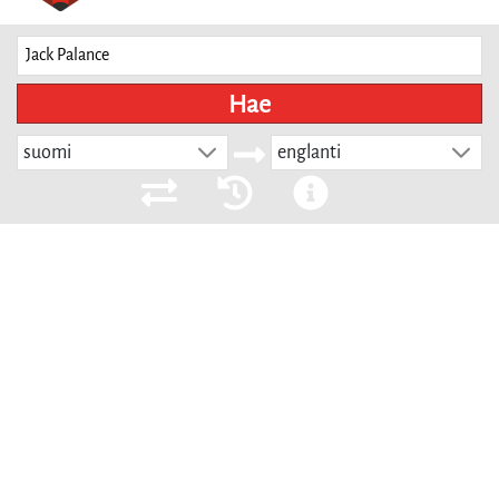
Hae
suomi
englanti