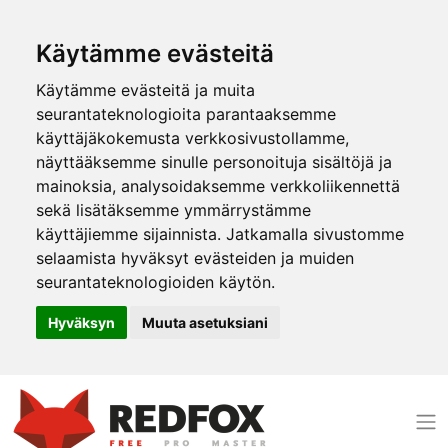
Käytämme evästeitä
Käytämme evästeitä ja muita
seurantateknologioita parantaaksemme
käyttäjäkokemusta verkkosivustollamme,
näyttääksemme sinulle personoituja sisältöjä ja
mainoksia, analysoidaksemme verkkoliikennettä
sekä lisätäksemme ymmärrystämme
käyttäjiemme sijainnista. Jatkamalla sivustomme
selaamista hyväksyt evästeiden ja muiden
seurantateknologioiden käytön.
Hyväksyn
Muuta asetuksiani