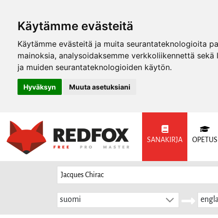
Käytämme evästeitä
Käytämme evästeitä ja muita seurantateknologioita p
mainoksia, analysoidaksemme verkkoliikennettä sekä
ja muiden seurantateknologioiden käytön.
Hyväksyn
Muuta asetuksiani
SANAKIRJA
OPETUS
suomi
engla