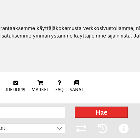
arantaaksemme käyttäjäkokemusta verkkosivustollamme, näy
 lisätäksemme ymmärrystämme käyttäjiemme sijainnista. Ja
KIELIOPPI
MARKET
FAQ
SANAT
Hae
nti