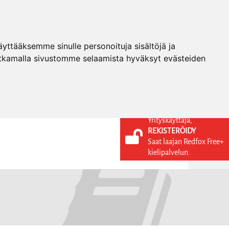
ttääksemme sinulle personoituja sisältöjä ja
tkamalla sivustomme selaamista hyväksyt evästeiden
Yrityskäyttäjä,
REKISTERÖIDY
KIELI
KIRJAUDU SISÄÄN
Saat laajan Redfox Free+
REKISTERÖIDY
FI
kielipalvelun.